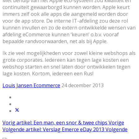
Met behulp van het Apple eco-systeem zou kwaliteit en
continuiteit gewaarborgd kunnen worden. Apple keurt
immers zelf ook alle apps die aangemeld worden door
voor de app store. De interne IT-afdeling zou deze rol
kunnen invullen en zo de extern ontwikkelde wensen van
afdeling eCommerce kunnen ‘keuren’ o.b.v. vooraf
bepaalde randvoorwaarden, net als bij Apple.
Ik zie veel mogelijkheden voor zowel kleine webshops als
grote corporates. Iedereen kan tegen lage kosten een
webshop starten en snel laten door ontwikkelen tegen
lage kosten. Kortom, iedereen een Rus!
Louis Jansen
Ecommerce
24 december 2013
Vorig artikel: Een man, een snor & twee chips
Vorige
Volgende artikel: Verslag Emerce eDay 2013
Volgende