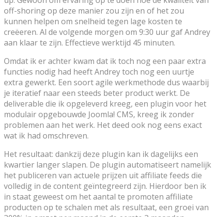
up. Gewoon om ervaring op te doen hoe de kwaliteit van
off-shoring op deze manier zou zijn en of het zou
kunnen helpen om snelheid tegen lage kosten te
creëeren. Al de volgende morgen om 9:30 uur gaf Andrey
aan klaar te zijn. Effectieve werktijd 45 minuten.
Omdat ik er achter kwam dat ik toch nog een paar extra
functies nodig had heeft Andrey toch nog een uurtje
extra gewerkt. Een soort agile werkmethode dus waarbij
je iteratief naar een steeds beter product werkt. De
deliverable die ik opgeleverd kreeg, een plugin voor het
modulair opgebouwde Joomla! CMS, kreeg ik zonder
problemen aan het werk. Het deed ook nog eens exact
wat ik had omschreven.
Het resultaat: dankzij deze plugin kan ik dagelijks een
kwartier langer slapen. De plugin automatiseert namelijk
het publiceren van actuele prijzen uit affiliate feeds die
volledig in de content geïntegreerd zijn. Hierdoor ben ik
in staat geweest om het aantal te promoten affiliate
producten op te schalen met als resultaat, een groei van