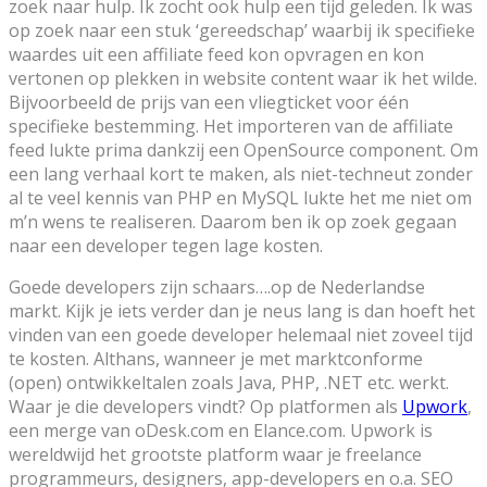
zoek naar hulp. Ik zocht ook hulp een tijd geleden. Ik was
op zoek naar een stuk ‘gereedschap’ waarbij ik specifieke
waardes uit een affiliate feed kon opvragen en kon
vertonen op plekken in website content waar ik het wilde.
Bijvoorbeeld de prijs van een vliegticket voor één
specifieke bestemming. Het importeren van de affiliate
feed lukte prima dankzij een OpenSource component. Om
een lang verhaal kort te maken, als niet-techneut zonder
al te veel kennis van PHP en MySQL lukte het me niet om
m’n wens te realiseren. Daarom ben ik op zoek gegaan
naar een developer tegen lage kosten.
Goede developers zijn schaars….op de Nederlandse
markt. Kijk je iets verder dan je neus lang is dan hoeft het
vinden van een goede developer helemaal niet zoveel tijd
te kosten. Althans, wanneer je met marktconforme
(open) ontwikkeltalen zoals Java, PHP, .NET etc. werkt.
Waar je die developers vindt? Op platformen als
Upwork
,
een merge van oDesk.com en Elance.com. Upwork is
wereldwijd het grootste platform waar je freelance
programmeurs, designers, app-developers en o.a. SEO